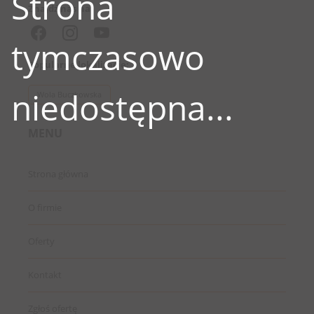
Strona
Znajdź nas na:
tymczasowo
Popularne lokalizacje:
niedostępna...
Wola Buczkowska
MENU
Strona główna
O firmie
Oferty
Kontakt
Zgłoś ofertę