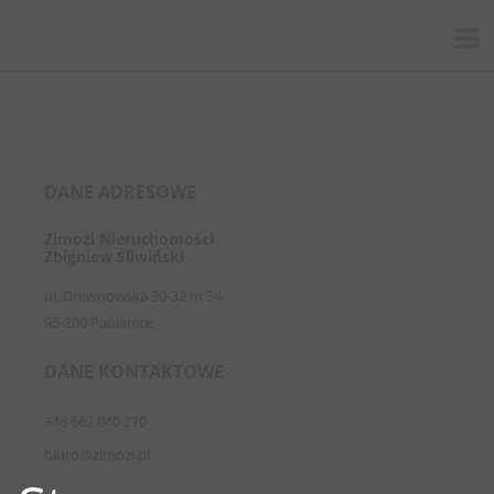
DANE ADRESOWE
Zimozi Nieruchomości
Zbigniew Śliwiński
ul. Drewnowska 30-32 m 34,
95-200 Pabianice
DANE KONTAKTOWE
+48 662 040 270
biuro@zimozi.pl