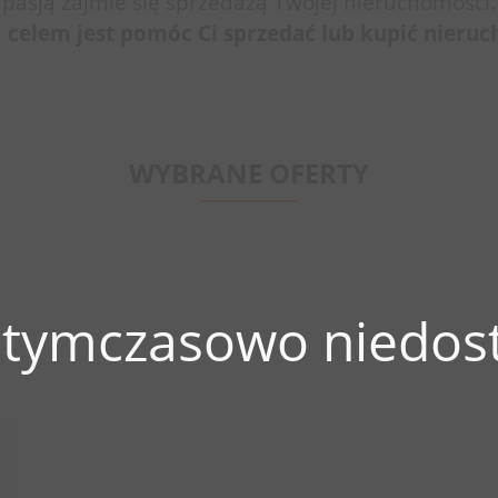
pasją zajmie się sprzedażą Twojej nieruchomości.
celem jest pomóc Ci sprzedać lub kupić nieru
WYBRANE OFERTY
 tymczasowo niedost