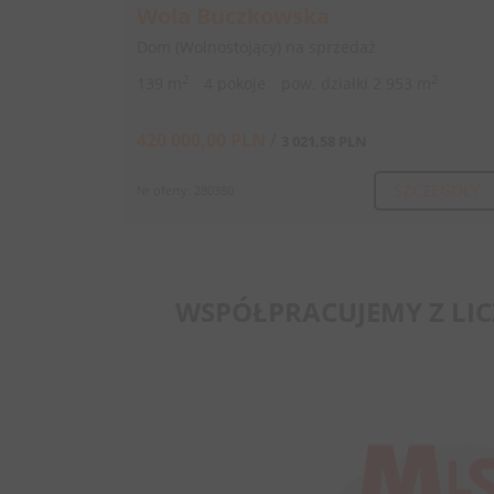
Wola Buczkowska
Dom (Wolnostojący) na sprzedaż
2
2
139 m
4 pokoje
pow. działki 2 953 m
420 000,00 PLN
/
3 021,58 PLN
SZCZEGÓŁY
Nr oferty: 280380
WSPÓŁPRACUJEMY Z LI