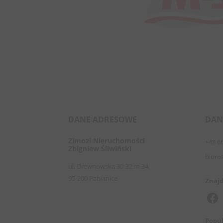
DANE ADRESOWE
DAN
Zimozi Nieruchomości
+48 6
Zbigniew Śliwiński
biuro
ul. Drewnowska 30-32 m 34,
95-200 Pabianice
Znajd
Popul