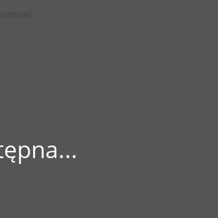
chomość
.
ępna...