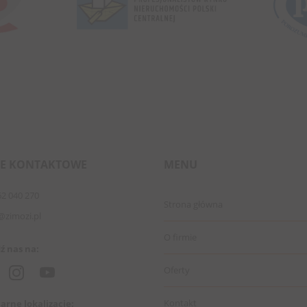
E KONTAKTOWE
MENU
62 040 270
Strona główna
@zimozi.pl
O firmie
ź nas na:
Oferty
Kontakt
arne lokalizacje: